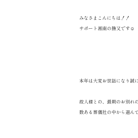
みなさまこんにちは！！
サポート湘南の勝又です☺
本年は大変お世話になり誠
故人様との、最期のお別れ
数ある葬儀社の中から選ん