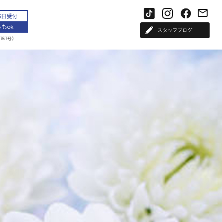
65日受付
もok
スタッフブログ
767号）