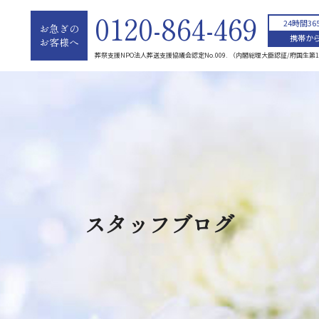
0120-864-469
24時間3
お急ぎの
携帯から
お客様へ
葬祭支援NPO法人葬送支援協議会認定No.009. （内閣総理大臣認証/府国生第1
スタッフブログ