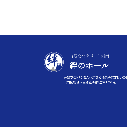
有限会社サポート湘南
絆のホール
葬祭支援NPO法人葬送支援協議会認定No.009
（内閣総理大臣認証/府国生第1767号）