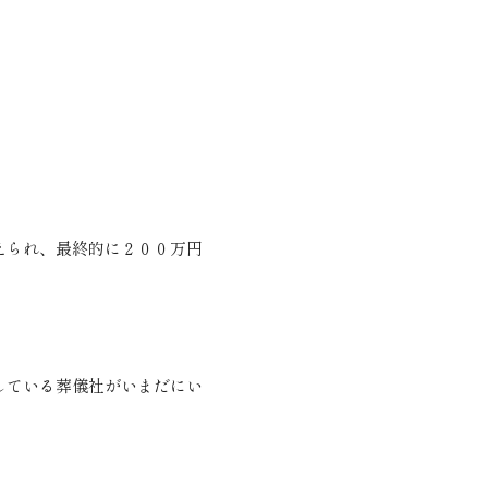
えられ、最終的に２００万円
している葬儀社がいまだにい