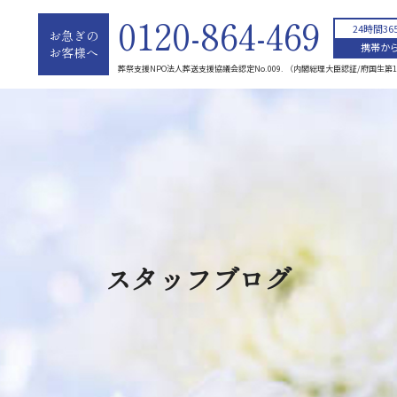
0120-864-469
24時間3
お急ぎの
携帯から
お客様へ
葬祭支援NPO法人葬送支援協議会認定No.009. （内閣総理大臣認証/府国生第1
スタッフブログ