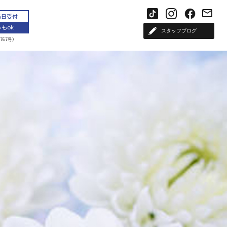
65日受付
もok
スタッフブログ
767号）