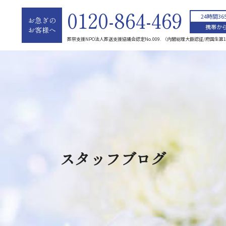
0120-864-469
24時間3
お急ぎの
携帯から
お客様へ
葬祭支援NPO法人葬送支援協議会認定No.009. （内閣総理大臣認証/府国生第1
スタッフブログ