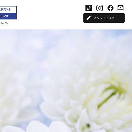
65日受付
もok
スタッフブログ
767号）