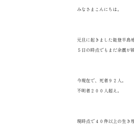
みなさまこんにちは。
元旦に起きました能登半島
５日の時点でもまだ余震が
今現在で、死者９２人。
不明者２００人超え。
現時点で４０件以上の生き