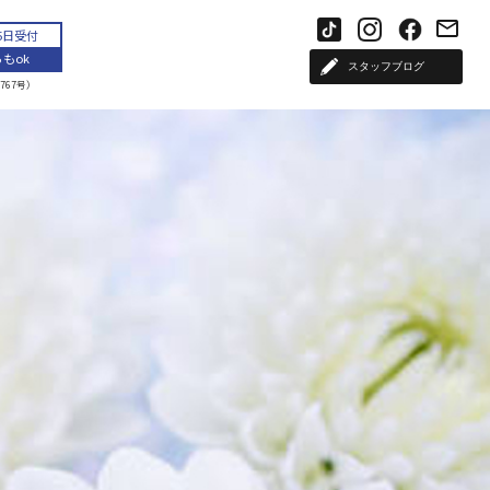
65日受付
もok
スタッフブログ
767号）