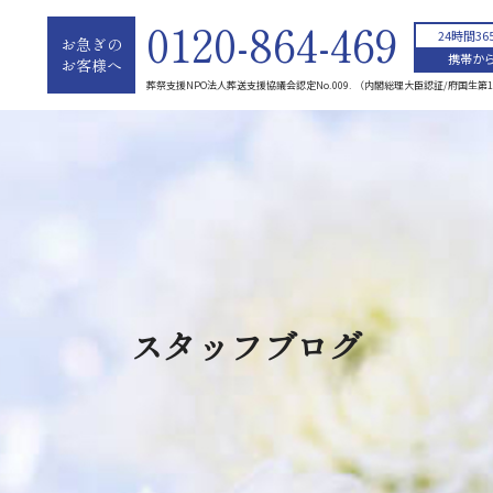
0120-864-469
24時間3
お急ぎの
携帯から
お客様へ
葬祭支援NPO法人葬送支援協議会認定No.009. （内閣総理大臣認証/府国生第1
スタッフブログ