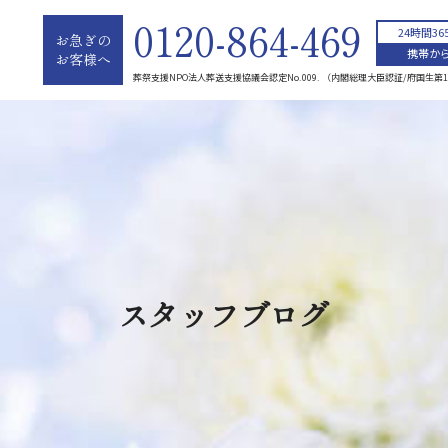
0120-864-469
24時間3
お急ぎの
携帯から
お客様へ
葬祭支援NPO法人葬送支援協議会認定No.009. （内閣総理大臣認証/府国生第1
スタッフブログ