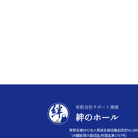
有限会社サポート湘南
絆のホール
葬祭支援NPO法人葬送支援協議会認定No.009
（内閣総理大臣認証/府国生第1767号）