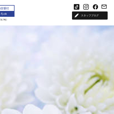
65日受付
もok
スタッフブログ
767号）