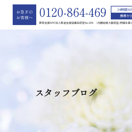
0120-864-469
24時間3
お急ぎの
携帯から
お客様へ
葬祭支援NPO法人葬送支援協議会認定No.009. （内閣総理大臣認証/府国生第1
スタッフブログ