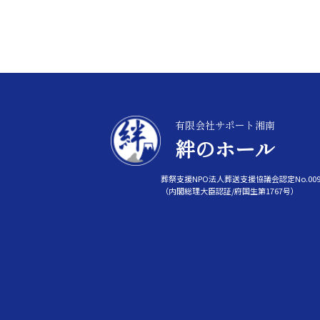
有限会社サポート湘南
絆のホール
葬祭支援NPO法人葬送支援協議会認定No.009
（内閣総理大臣認証/府国生第1767号）