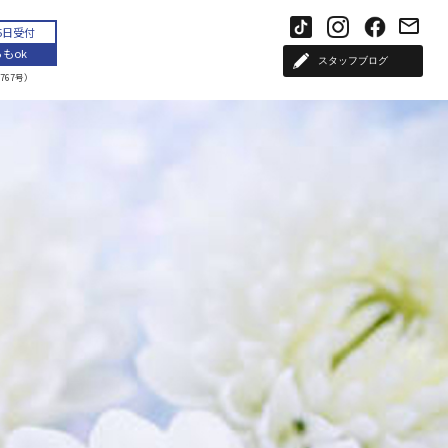
65日受付
もok
スタッフブログ
767号）