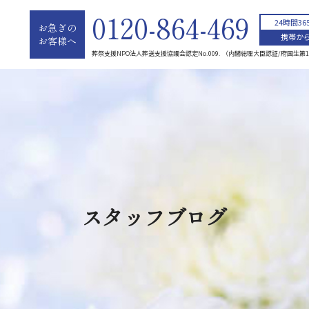
0120-864-469
24時間3
お急ぎの
携帯から
お客様へ
葬祭支援NPO法人葬送支援協議会認定No.009. （内閣総理大臣認証/府国生第1
スタッフブログ