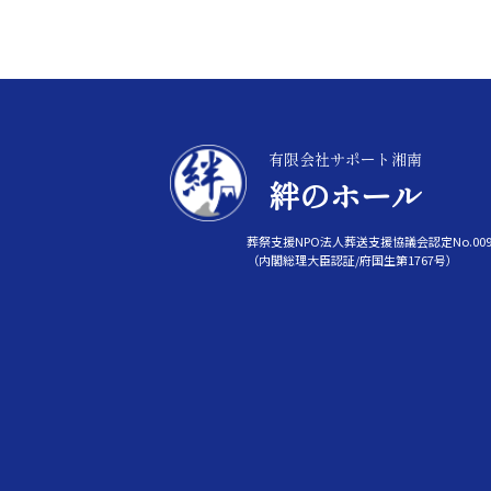
有限会社サポート湘南
絆のホール
葬祭支援NPO法人葬送支援協議会認定No.009
（内閣総理大臣認証/府国生第1767号）