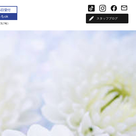
65日受付
もok
スタッフブログ
767号）